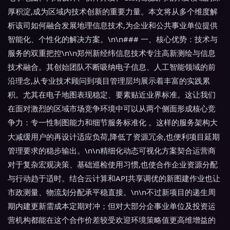
厚积淀,成为区域内技术创新的重要力量。本文将从多个维度解
析该司如何融合发展地理信息技术,为企业和公共事业单位提供
智能化、个性化的解决方案。\n\n### 一、核心优势：技术与
服务的双重把控\n\n郑州新经纬信息技术专注高新测绘与信息
技术融合。其创始团队不断吸纳电子信息、人工智能领域的前
沿理念,从专业技术顾问到项目管理层均展示着丰富的实践累
积。尤其在电子地图表现稳定、要素贴近业界标准。这让我们
在面对激烈的区域市场竞争环境中可以从两个侧面形成核心竞
争力：
和
。这样的服务架构大
专一性制图能力
细节服务标准化
大减缓用户的再设计适应负荷,降低了资源冗余,也便利项目延期
管理要求的稳步输出。\n\n精细化动态可视化方案契合运营商
对于复杂宏观决策、基础巡检使用习惯,也使合作企业资源分配
与行动趋于适时。结合云计算和API共享调优的新图建作业也让
市政测量、物流划分配承平稳直接。\n\n不过新项目的递生周
期内建更新需成本定期对冲；但对大部分企事业单位及投资运
营机构都能在这个合作价差较受欢迎环境策略值更高维增益的