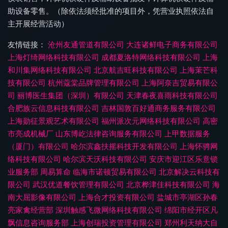
助设备零售。（除依法须经批准的项目外，凭营业执照依法自
主开展经营活动）
友情链接：
沧州友通管道有限公司
大连诸鲜电子商务有限公司
上海灯绮网络科技有限公司
成都夏洛特网络科技有限公司
上海
和川集网络科技有限公司
北京航吉旺科技有限公司
上海茉芒科
技有限公司
杭州蔻棠品牌管理有限公司
上海阿奈吉贸易有限公
司
丽博医生集团（深圳）有限公司
天津春夜喜雨科技有限公司
合肥族云信息科技有限公司
吉林国敦百好通商务服务有限公司
上海勋征景观艺术有限公司
福州派次元网络科技有限公司
高密
市亮成机械厂
山东博屹法律咨询服务有限公司
上甲数据服务
（厦门）有限公司
哈尔滨鑫扶摇科技开发有限公司
上海怀骋网
络科技有限公司
哈尔滨天沃科技有限公司
安庆市迎江区乐意锁
业服务部
周易算命
临海市诺顿贸易有限公司
北京解决云科技有
限公司
武汉优道餐饮管理有限公司
北京桦津佳科技有限公司
海
南大屈影像有限公司
上海合才投资有限公司
盐城市亭湖区孙春
亮家禽经营部
深圳触感飞微网络科技有限公司
绵阳市经开区凡
飘信息咨询服务部
上海创瑞投资管理有限公司
郑州利天纳大自