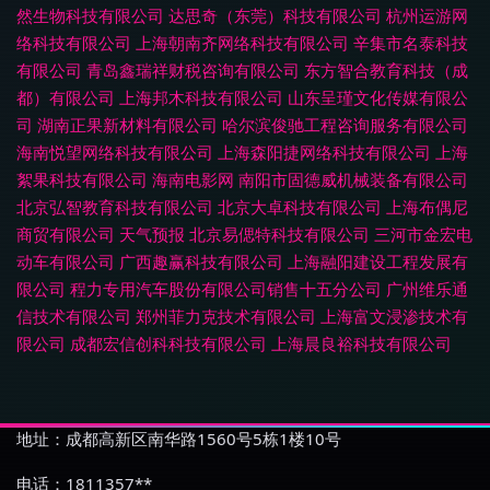
然生物科技有限公司
达思奇（东莞）科技有限公司
杭州运游网
络科技有限公司
上海朝南齐网络科技有限公司
辛集市名泰科技
有限公司
青岛鑫瑞祥财税咨询有限公司
东方智合教育科技（成
都）有限公司
上海邦木科技有限公司
山东呈瑾文化传媒有限公
司
湖南正果新材料有限公司
哈尔滨俊驰工程咨询服务有限公司
海南悦望网络科技有限公司
上海森阳捷网络科技有限公司
上海
絮果科技有限公司
海南电影网
南阳市固德威机械装备有限公司
北京弘智教育科技有限公司
北京大卓科技有限公司
上海布偶尼
商贸有限公司
天气预报
北京易偲特科技有限公司
三河市金宏电
动车有限公司
广西趣赢科技有限公司
上海融阳建设工程发展有
限公司
程力专用汽车股份有限公司销售十五分公司
广州维乐通
信技术有限公司
郑州菲力克技术有限公司
上海富文浸渗技术有
限公司
成都宏信创科科技有限公司
上海晨良裕科技有限公司
地址：成都高新区南华路1560号5栋1楼10号
电话：1811357**