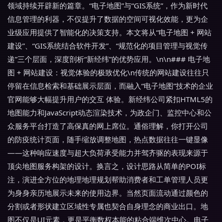
领域持续开辟新的篇章。“电子地图”与“GIS系统”，作为新时代
信息管理的利器，不仅提升了数据的空间可视化效能，更为企
业级应用提供了智能化的决策支持。本文将从“电子地图 + 网站
建设”、“GIS系统结合软件开发”、“规范化的项目管理与视觉传
递”三个层面，深度剖析“新经纬”的优势应用。\n\n### 电子地
图 + 网站建设：视觉体验的极致优化\n传统的网站建设往往只
停留在信息检索和基础展示层面，而融入“电子地图”技术的企业
官网能够大幅提升用户的交互 体验。新经纬公司紧扣HTML5的
地图能力和JavaScript动态渲染技术，为政企门、监控中心和公
众服务平台打造了高保真的网上席位。通俗理解，你打开公司
的防疫统计页面，随手缩放调整地图，热点数据往往一键显像
——这种响应速度与超大负荷承受能力并驾齐驱的表现来源于
顶尖地图服务构架的设计。换言之，设计思路从简单的POI标
注，演进全方位的地理地理规划帮助消费者和工单管理人员更
为身身亲历地展示未来的使用边界。当然页面流动通过颜色的
分割或者形状建立区域性专属也契合自身理念的商业出口。地
图不仅是UI元素，更是平衡数权本能的粘合端维次中心。电子